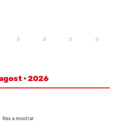
3
4
5
6
 agost · 2026
Res a mostrar