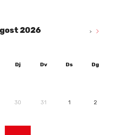
gost 2026
>
Dj
Dv
Ds
Dg
30
31
1
2