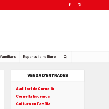
 familiars
Esports i aire lliure
VENDA D’ENTRADES
Auditori de Cornellà
Cornellà Escènica
Cultura en Família