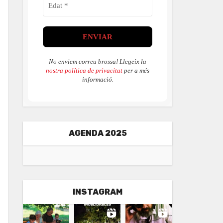
No enviem correu brossa! Llegeix la
nostra política de privacitat
per a més
informació.
AGENDA 2025
INSTAGRAM