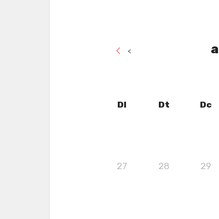
a
<
Dl
Dt
Dc
27
28
29