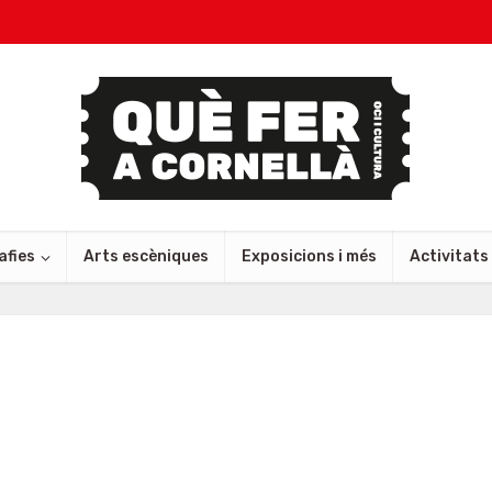
afies
Arts escèniques
Exposicions i més
Activitats