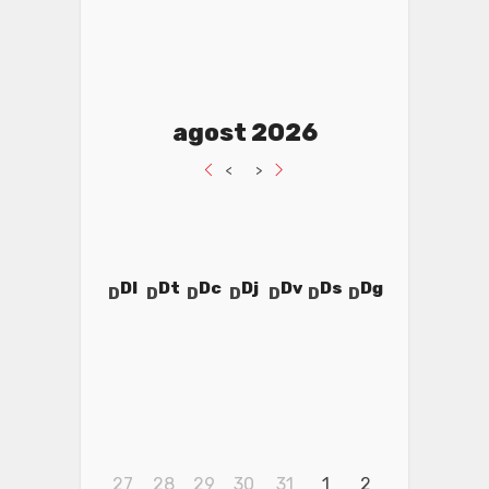
agost 2026
<
>
Dl
Dt
Dc
Dj
Dv
Ds
Dg
27
28
29
30
31
1
2