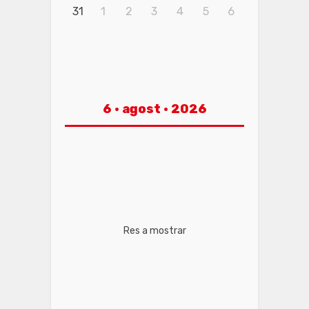
31
1
2
3
4
5
6
6 · agost · 2026
Res a mostrar