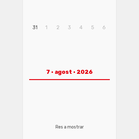
31
1
2
3
4
5
6
7 · agost · 2026
Res a mostrar