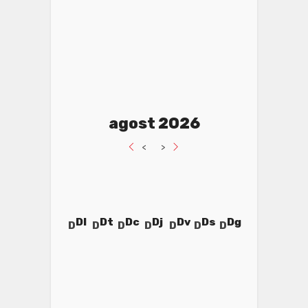
agost 2026
<
>
Dl
Dt
Dc
Dj
Dv
Ds
Dg