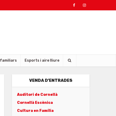
 familiars
Esports i aire lliure
VENDA D’ENTRADES
Auditori de Cornellà
Cornellà Escènica
Cultura en Família