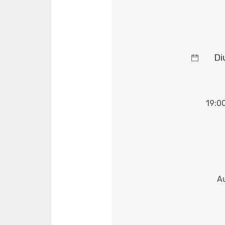
Di
19:0
Au