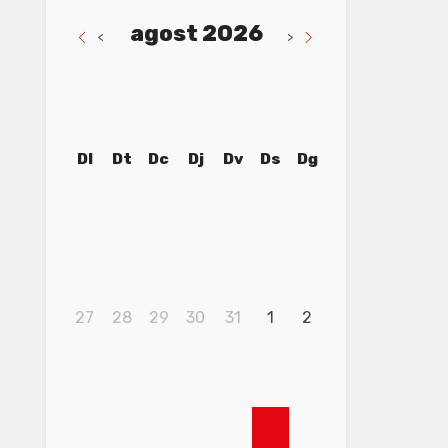
agost 2026
<
>
Dl
Dt
Dc
Dj
Dv
Ds
Dg
27
28
29
30
31
1
2