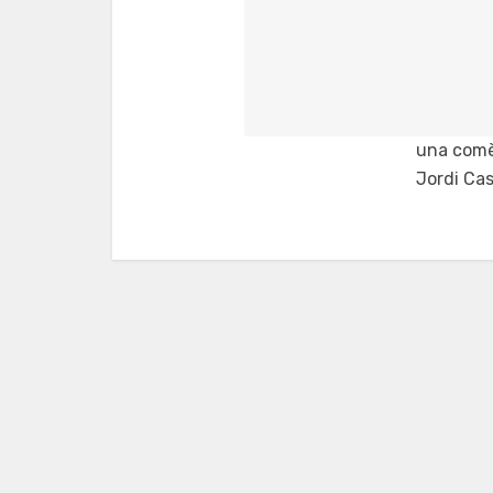
una comè
Jordi Ca