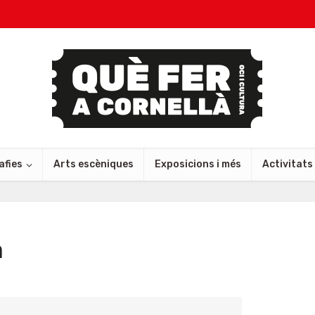
afies
Arts escèniques
Exposicions i més
Activitats
a