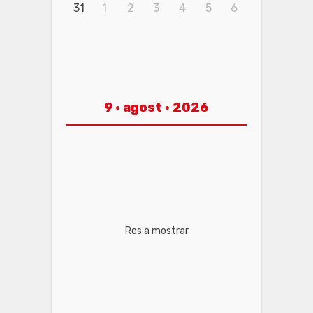
31
1
2
3
4
5
6
9 · agost · 2026
Res a mostrar