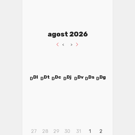
agost 2026
<
>
Dl
Dt
Dc
Dj
Dv
Ds
Dg
27
28
29
30
31
1
2