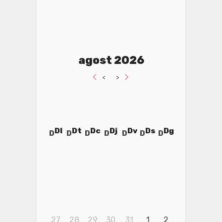
agost 2026
<
>
Dl
Dt
Dc
Dj
Dv
Ds
Dg
27
28
29
30
31
1
2