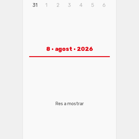
31
1
2
3
4
5
6
8 · agost · 2026
Res a mostrar