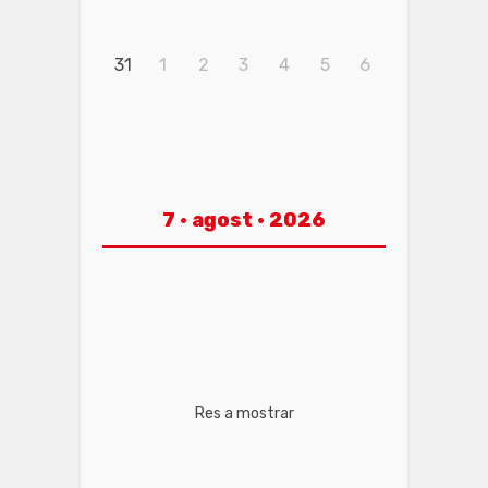
31
1
2
3
4
5
6
7 · agost · 2026
Res a mostrar