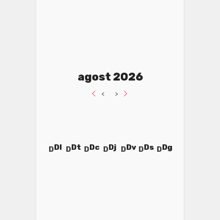
agost 2026
<
>
Dl
Dt
Dc
Dj
Dv
Ds
Dg