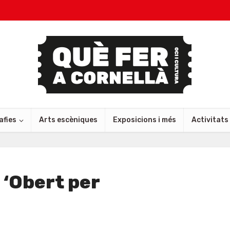
afies
Arts escèniques
Exposicions i més
Activitats
 ‘Obert per