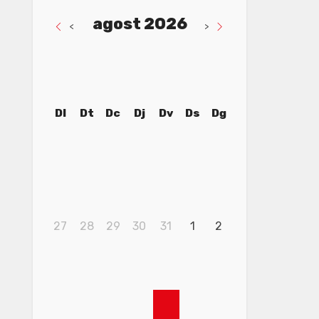
agost 2026
<
>
Dl
Dt
Dc
Dj
Dv
Ds
Dg
27
28
29
30
31
1
2