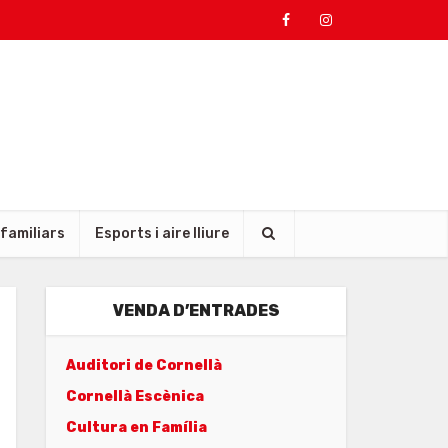
 familiars
Esports i aire lliure
VENDA D’ENTRADES
Auditori de Cornellà
Cornellà Escènica
Cultura en Família