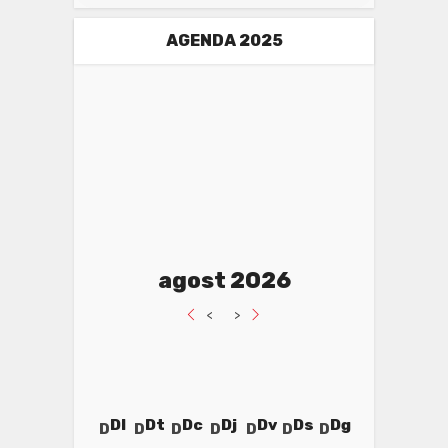
AGENDA 2025
agost 2026
<
>
Dl
Dt
Dc
Dj
Dv
Ds
Dg