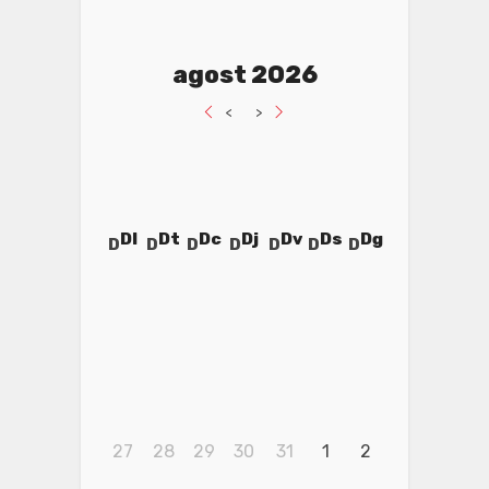
agost 2026
<
>
Dl
Dt
Dc
Dj
Dv
Ds
Dg
27
28
29
30
31
1
2