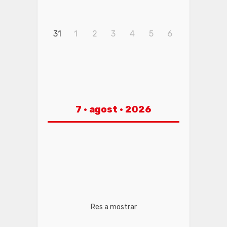
31
1
2
3
4
5
6
7 · agost · 2026
Res a mostrar