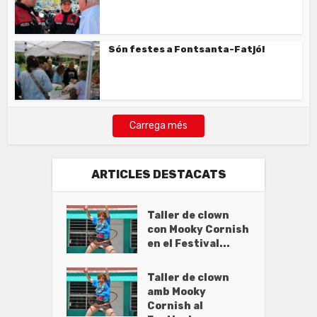
Són festes a Fontsanta-Fatjó!
Carrega més
ARTICLES DESTACATS
Taller de clown
con Mooky Cornish
en el Festival...
Taller de clown
amb Mooky
Cornish al