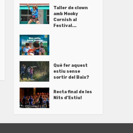
Taller de clown
amb Mooky
Cornish al
Festival...
Què fer aquest
estiu sense
sortir del Baix?
Recta final de les
Nits d’Estiu!