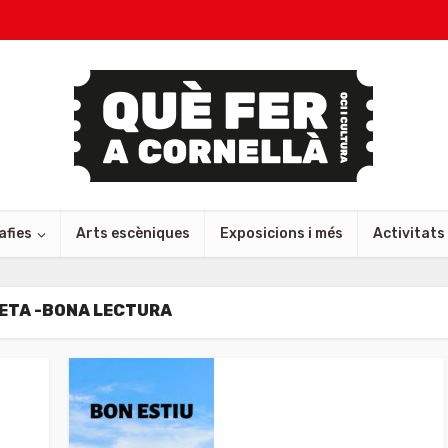
afies
Arts escèniques
Exposicions i més
Activitats
ETA -BONA LECTURA