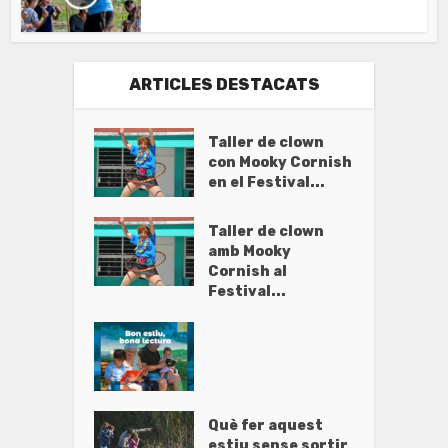
ARTICLES DESTACATS
Taller de clown
con Mooky Cornish
en el Festival...
Taller de clown
amb Mooky
Cornish al
Festival...
Què fer aquest
estiu sense sortir