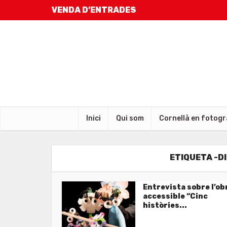
VENDA D’ENTRADES
Inici
Qui som
Cornellà en fotogr
ETIQUETA -D
Entrevista sobre l’ob
accessible “Cinc
històries...