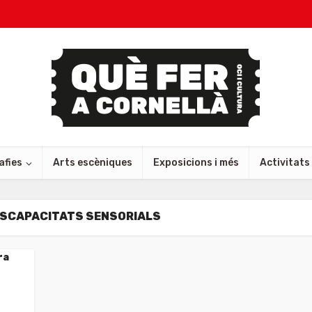
afies
Arts escèniques
Exposicions i més
Activitats
ISCAPACITATS SENSORIALS
ra