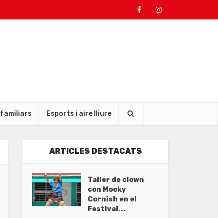
 familiars
Esports i aire lliure
ARTICLES DESTACATS
Taller de clown
con Mooky
Cornish en el
Festival...