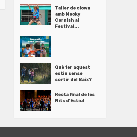
Taller de clown
amb Mooky
Cornish al
Festival...
Què fer aquest
estiu sense
sortir del Baix?
Recta final de les
Nits d’Estiu!