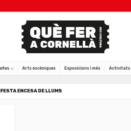
afies
Arts escèniques
Exposicions i més
Activitats
-FESTA ENCESA DE LLUMS