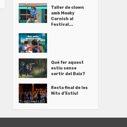
Taller de clown
amb Mooky
Cornish al
Festival...
Què fer aquest
estiu sense
sortir del Baix?
Recta final de les
Nits d’Estiu!