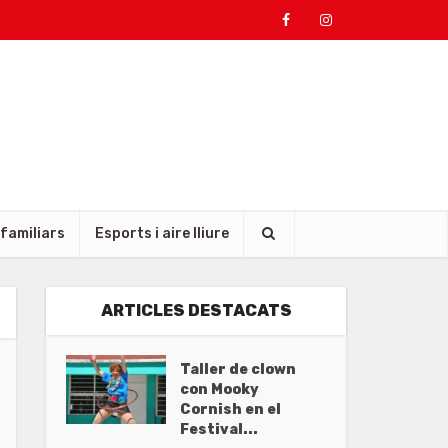
 familiars
Esports i aire lliure
ARTICLES DESTACATS
Taller de clown
con Mooky
Cornish en el
Festival...