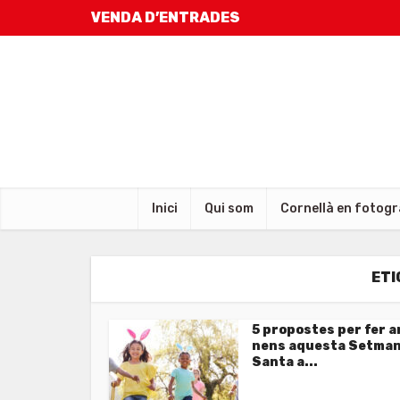
VENDA D’ENTRADES
Inici
Qui som
Cornellà en fotogr
ETI
5 propostes per fer 
nens aquesta Setma
Santa a...