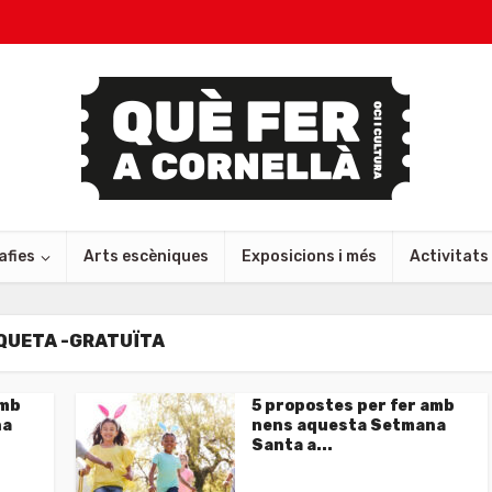
afies
Arts escèniques
Exposicions i més
Activitats
QUETA -GRATUÏTA
amb
5 propostes per fer amb
na
nens aquesta Setmana
Santa a...