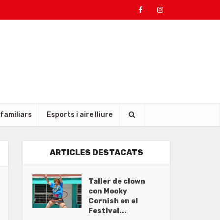
 familiars
Esports i aire lliure
ARTICLES DESTACATS
Taller de clown
con Mooky
Cornish en el
Festival...