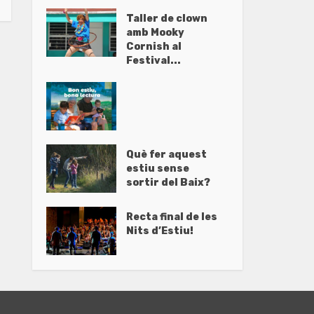
Taller de clown
amb Mooky
Cornish al
Festival...
Què fer aquest
estiu sense
sortir del Baix?
Recta final de les
Nits d’Estiu!