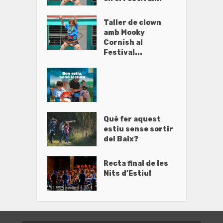
Taller de clown
amb Mooky
Cornish al
Festival...
Què fer aquest
estiu sense sortir
del Baix?
Recta final de les
Nits d’Estiu!