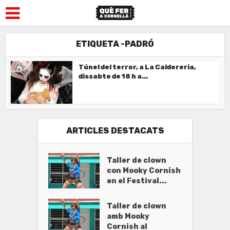
ETIQUETA -PADRÓ
Túnel del terror, a La Caldereria,
dissabte de 18 h a...
ARTICLES DESTACATS
Taller de clown
con Mooky Cornish
en el Festival...
Taller de clown
amb Mooky
Cornish al