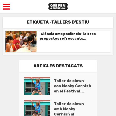
ETIQUETA -TALLERS D’ESTIU
‘Ciència amb paciència’ i altres
propostes refrescants...
ARTICLES DESTACATS
Taller de clown
con Mooky Cornish
en el Festival...
Taller de clown
amb Mooky
Cornish al