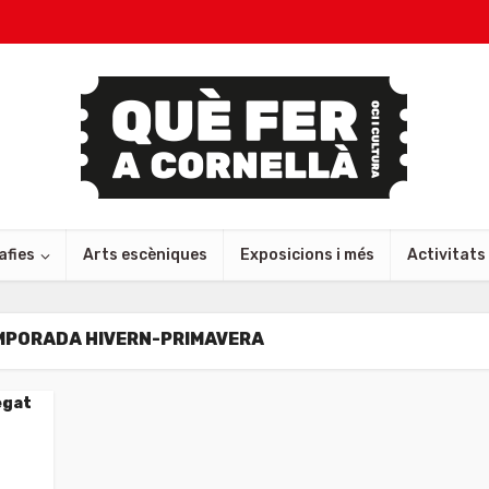
afies
Arts escèniques
Exposicions i més
Activitats
MPORADA HIVERN-PRIMAVERA
egat