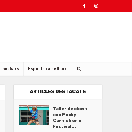
 familiars
Esports i aire lliure
ARTICLES DESTACATS
Taller de clown
con Mooky
Cornish en el
Festival...