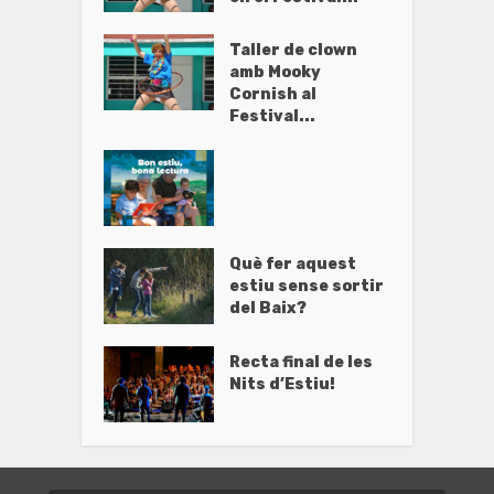
Taller de clown
amb Mooky
Cornish al
Festival...
Què fer aquest
estiu sense sortir
del Baix?
Recta final de les
Nits d’Estiu!