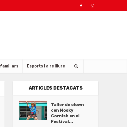
 familiars
Esports i aire lliure
ARTICLES DESTACATS
Taller de clown
con Mooky
Cornish en el
Festival...