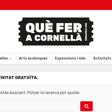
afies
Arts escèniques
Exposicions i més
Activitats
IVITAT GRATUÏTA.
tàs buscant. Potser la recerca pot ajudar.