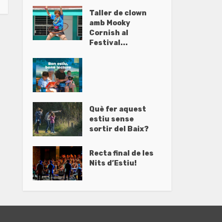
Taller de clown
amb Mooky
Cornish al
Festival...
Què fer aquest
estiu sense
sortir del Baix?
Recta final de les
Nits d’Estiu!