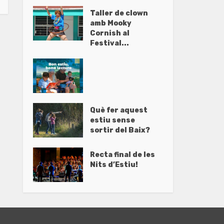
Taller de clown
amb Mooky
Cornish al
Festival...
Què fer aquest
estiu sense
sortir del Baix?
Recta final de les
Nits d’Estiu!