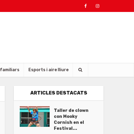
 familiars
Esports i aire lliure
ARTICLES DESTACATS
Taller de clown
con Mooky
Cornish en el
Festival...