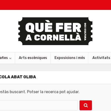
afies
Arts escèniques
Exposicions i més
Activitats
COLA ABAT OLIBA
tàs buscant. Potser la recerca pot ajudar.