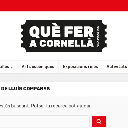
afies
Arts escèniques
Exposicions i més
Activitats
 DE LLUÍS COMPANYS
tàs buscant. Potser la recerca pot ajudar.