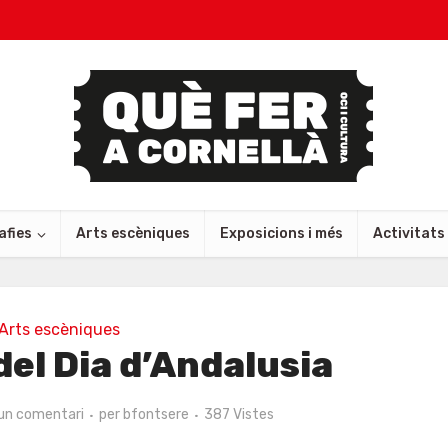
afies
Arts escèniques
Exposicions i més
Activitats
Arts escèniques
del Dia d’Andalusia
un comentari
per
bfontsere
387 Vistes