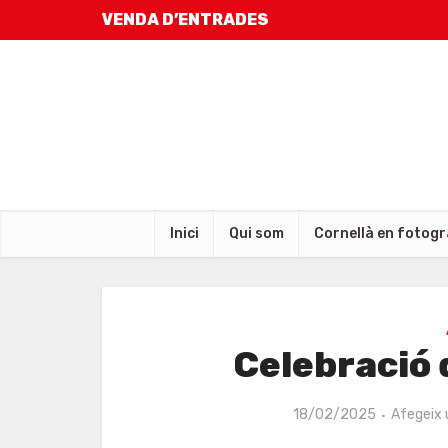
VENDA D’ENTRADES
Inici
Qui som
Cornellà en fotogr
Celebració 
18/02/2025
Afegeix 