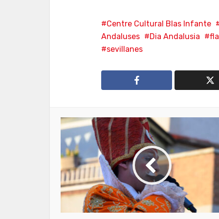
Centre Cultural Blas Infante
Andaluses
Dia Andalusia
fl
sevillanes