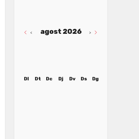
agost 2026
<
>
Dl
Dt
Dc
Dj
Dv
Ds
Dg