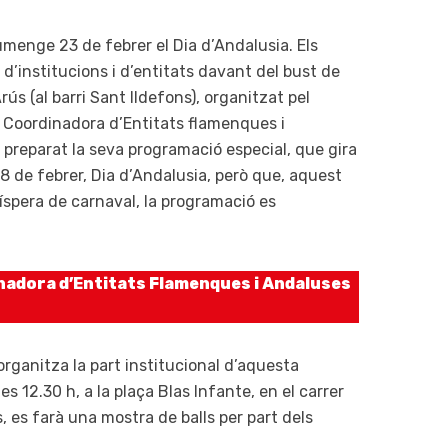
enge 23 de febrer el Dia d’Andalusia. Els
 d’institucions i d’entitats davant del bust de
rús (al barri Sant Ildefons), organitzat pel
a Coordinadora d’Entitats flamenques i
preparat la seva programació especial, que gira
 de febrer, Dia d’Andalusia, però que, aquest
íspera de carnaval, la programació es
nadora d’Entitats Flamenques i Andaluses
rganitza la part institucional d’aquesta
les 12.30 h, a la plaça Blas Infante, en el carrer
 es farà una mostra de balls per part dels