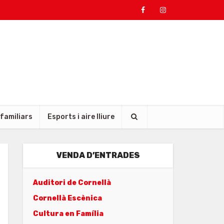
 familiars
Esports i aire lliure
VENDA D’ENTRADES
Auditori de Cornellà
Cornellà Escènica
Cultura en Família