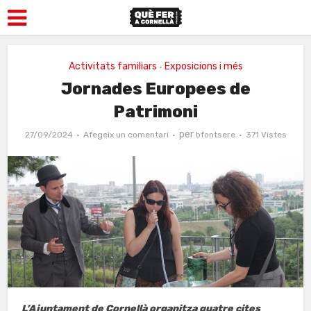
Activitats familiars
Exposicions i més
•
Jornades Europees de
Patrimoni
per
27/09/2024
Afegeix un comentari
bfontsere
371 Vistes
L’Ajuntament de Cornellà organitza quatre cites