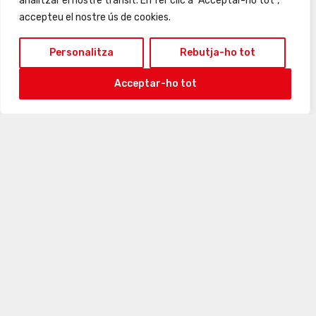
analitzar el nostre trànsit. En fer clic a "Acceptar-ho tot",
accepteu el nostre ús de cookies.
Personalitza
Rebutja-ho tot
Acceptar-ho tot
24
25
26
27
28
29
30