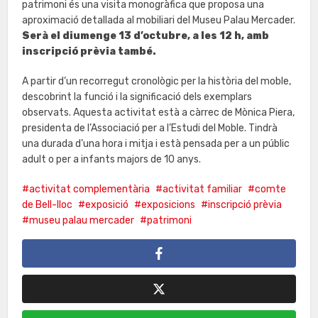
patrimoni és una visita monogràfica que proposa una
aproximació detallada al mobiliari del Museu Palau Mercader.
Serà el diumenge 13 d’octubre, a les 12 h, amb
inscripció prèvia també.
A partir d’un recorregut cronològic per la història del moble,
descobrint la funció i la significació dels exemplars
observats. Aquesta activitat està a càrrec de Mònica Piera,
presidenta de l’Associació per a l’Estudi del Moble. Tindrà
una durada d’una hora i mitja i està pensada per a un públic
adult o per a infants majors de 10 anys.
activitat complementària
activitat familiar
comte
de Bell-lloc
exposició
exposicions
inscripció prèvia
museu palau mercader
patrimoni