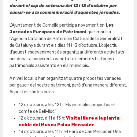
durant el cap de setmana del 12 i 13 d’octubre per
sumar-se a la commemoració d’aquestes jornades.
L’Ajuntament de Cornellà participa novament en
Les
Jornades Europees de Patrimoni
que impulsa
l’Agència Catalana de Patrimoni Cultural de la Generalitat
de Catalunya durant els dies 11 i 13 d’octubre. L’objectiu
d’aquest esdeveniment és organitzar diferents activitats
per donar a conèixer la varietat d’elements històrics i
patrimonials assistents en els municipis.
A nivell local, s’han organitzat quatre propostes variades
per gaudir del nostre patrimoni, però d’una manera diferent.
Aquestes són les cites:
12 d’octubre, a les 12 h: ‘Els increïbles projectes el
comte de Bell-lloc’
12 d’octubre, d’11 a 13 h:
Visita lliure a la planta
noble del Museu Palau Mercader
13 d’octubre, a les 11 h: ‘El Parc de Can Mercader. Una