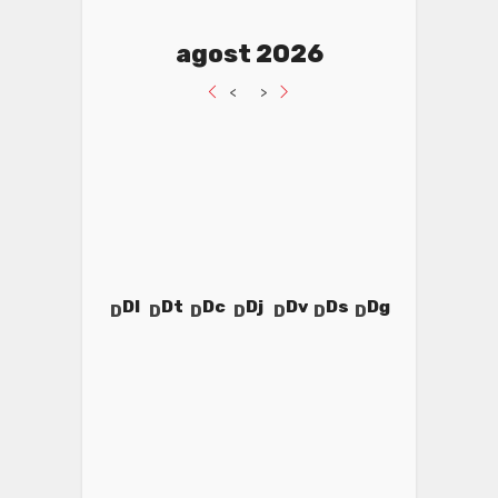
agost 2026
<
>
Dl
Dt
Dc
Dj
Dv
Ds
Dg