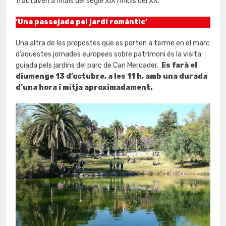
tractaven a finals del segle XIX i inicis del XX.
‘Una passejada pel jardí romàntic’
Una altra de les propostes que es porten a terme en el marc
d’aquestes jornades europees sobre patrimoni és la visita
guiada pels jardins del parc de Can Mercader.
Es farà el
diumenge 13 d’octubre, a les 11 h, amb una durada
d’una hora i mitja aproximadament.