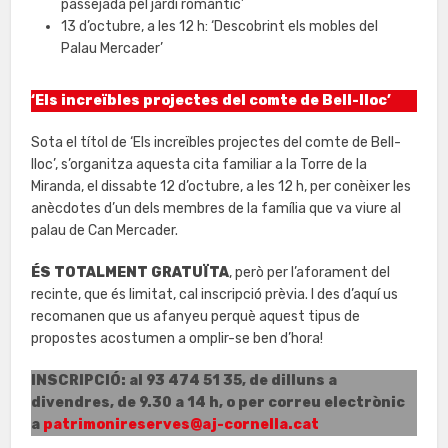
passejada pel jardí romàntic’
13 d’octubre, a les 12 h: ‘Descobrint els mobles del
Palau Mercader’
‘Els increïbles projectes del comte de Bell-lloc’
Sota el títol de ‘Els increïbles projectes del comte de Bell-
lloc’, s’organitza aquesta cita familiar a la Torre de la
Miranda, el dissabte 12 d’octubre, a les 12 h, per conèixer les
anècdotes d’un dels membres de la família que va viure al
palau de Can Mercader.
ÉS TOTALMENT GRATUÏTA
, però per l’aforament del
recinte, que és limitat, cal inscripció prèvia. I des d’aquí us
recomanen que us afanyeu perquè aquest tipus de
propostes acostumen a omplir-se ben d’hora!
INSCRIPCIÓ: al 93 474 51 35, de dilluns a
divendres, de 9.30 a 14 h, o per correu electrònic
a
patrimonireserves@aj-cornella.cat