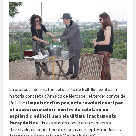
La proposta del misteri del comte de Bell-lloc explica la
història concreta d’Arnaldo de Mercader, el tercer comte de
Bell-lloc i
impulsor d’un projecte revolucionari per
a l’època: un modern centre de salut, en un
esplèndid edifici i amb els últims tractaments
terapèutics
. Els assistents coneixeran com es va
desenvolupar aquest centre i quins conceptes mèdics es