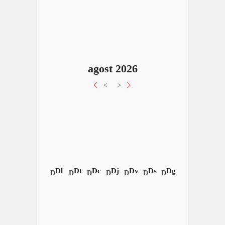
agost 2026
<
>
Dl
Dt
Dc
Dj
Dv
Ds
Dg