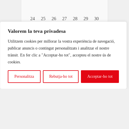
24
25
26
27
28
29
30
Valorem la teva privadesa
Utilitzem cookies per millorar la vostra experiència de navegació,
publicar anuncis o contingut personalitzats i analitzar el nostre
trànsit. En fer clic a "Acceptar-ho tot", accepteu el nostre ús de
cookies.
Personalitza
Rebutja-ho tot
Acceptar-ho tot
31
1
2
3
4
5
6