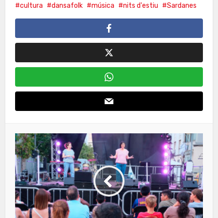
cultura
dansafolk
música
nits d'estiu
Sardanes