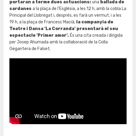
portaran a terme dues actuacions:
una
ballada de
sardanes
a la plaça de l’Església, a les 12 h, amb la cobla La
Principal del Llobregat i, després, es farà un vermut; i a les
19 h, a la plaça de Francesc Macià,
la companyia de
Teatre i Dansa ‘La Corranda’ presentarà el seu
espectacle ‘Primer amor’.
És una cita creada i dirigida
per Josep Ahumada amb la col·laboració de la Colla
Gegantera de Falset.