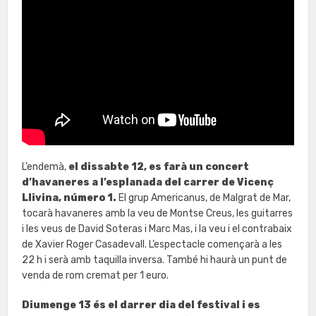
L’endemà,
el dissabte 12, es farà un concert
d’havaneres a l’esplanada del carrer de Vicenç
Llivina, número 1.
El grup Americanus, de Malgrat de Mar,
tocarà havaneres amb la veu de Montse Creus, les guitarres
i les veus de David Soteras i Marc Mas, i la veu i el contrabaix
de Xavier Roger Casadevall. L’espectacle començarà a les
22 h i serà amb taquilla inversa. També hi haurà un punt de
venda de rom cremat per 1 euro.
Diumenge 13 és el darrer dia del festival i es