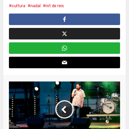
cultura
nadal
nit de reis