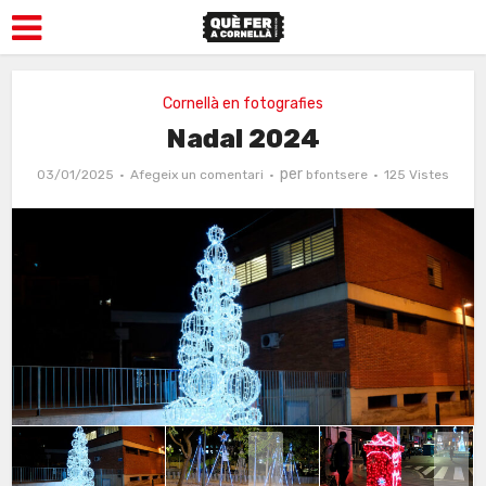
Cornellà en fotografies
Nadal 2024
per
03/01/2025
Afegeix un comentari
bfontsere
125 Vistes