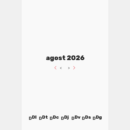
agost 2026
<
>
Dl
Dt
Dc
Dj
Dv
Ds
Dg