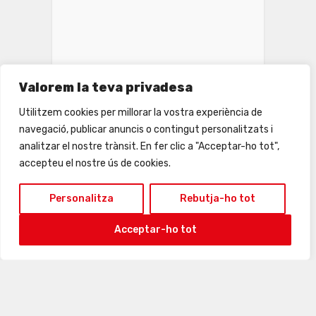
Valorem la teva privadesa
24
25
26
27
28
29
30
Utilitzem cookies per millorar la vostra experiència de
navegació, publicar anuncis o contingut personalitzats i
analitzar el nostre trànsit. En fer clic a "Acceptar-ho tot",
accepteu el nostre ús de cookies.
Personalitza
Rebutja-ho tot
Acceptar-ho tot
31
1
2
3
4
5
6