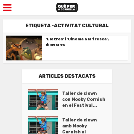
ETIQUETA -ACTIVITAT CULTURAL
‘Lletres’ i ‘Cinema a la fresca’,
dimecres
ARTICLES DESTACATS
Taller de clown
con Mooky Cornish
en el Festival...
Taller de clown
amb Mooky
Cornish al