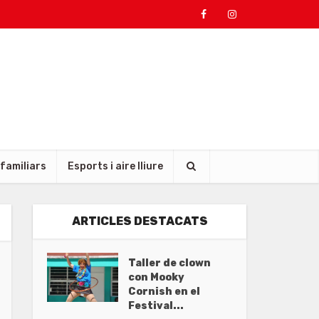
 familiars
Esports i aire lliure
ARTICLES DESTACATS
Taller de clown
con Mooky
Cornish en el
Festival...