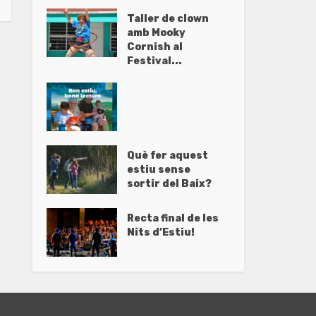
Taller de clown
amb Mooky
Cornish al
Festival...
Què fer aquest
estiu sense
sortir del Baix?
Recta final de les
Nits d’Estiu!