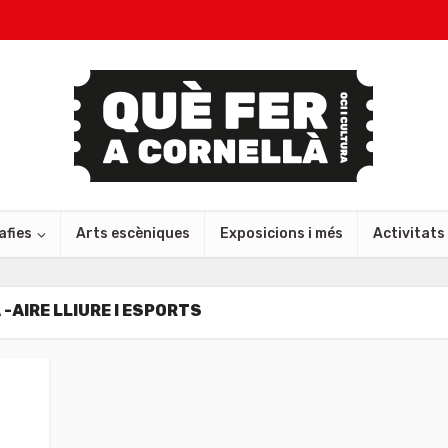
afies
Arts escèniques
Exposicions i més
Activitats
-AIRE LLIURE I ESPORTS