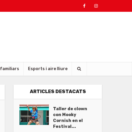
 familiars
Esports i aire lliure
ARTICLES DESTACATS
Taller de clown
con Mooky
Cornish en el
Festival...