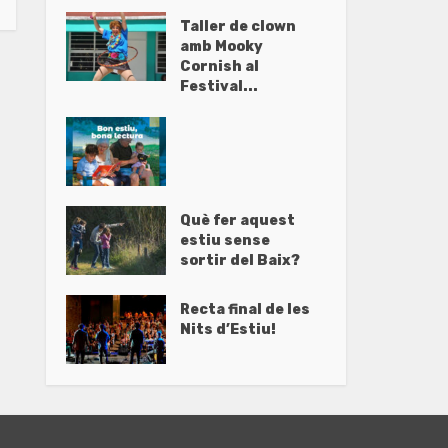
Taller de clown
amb Mooky
Cornish al
Festival...
Què fer aquest
estiu sense
sortir del Baix?
Recta final de les
Nits d’Estiu!