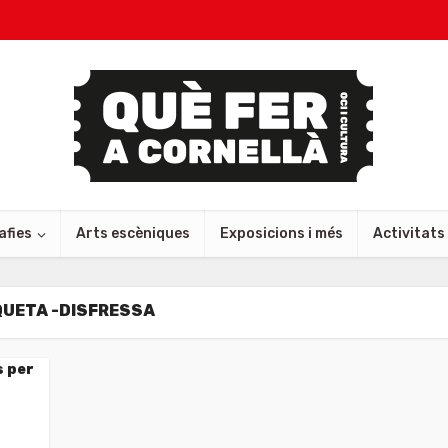
afies
Arts escèniques
Exposicions i més
Activitats
QUETA -DISFRESSA
s per