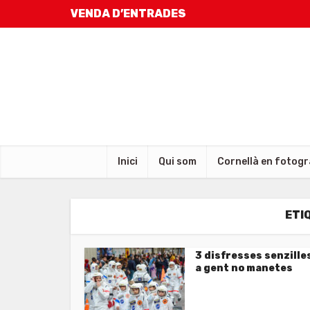
VENDA D’ENTRADES
Inici
Qui som
Cornellà en fotogr
ETI
3 disfresses senzille
a gent no manetes