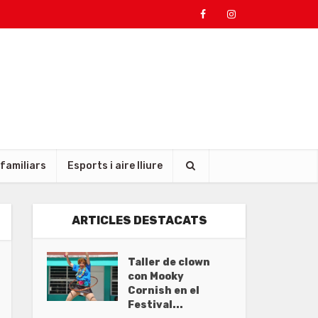
 familiars
Esports i aire lliure
ARTICLES DESTACATS
Taller de clown
con Mooky
Cornish en el
Festival...