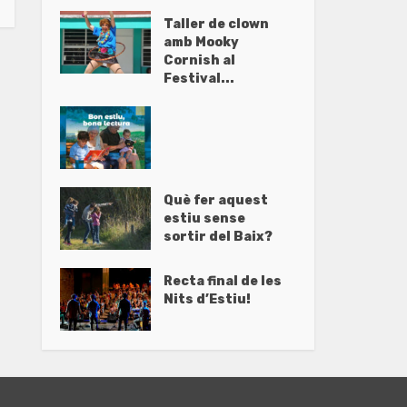
Taller de clown
amb Mooky
Cornish al
Festival...
Què fer aquest
estiu sense
sortir del Baix?
Recta final de les
Nits d’Estiu!