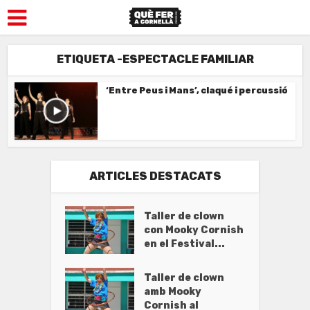
ETIQUETA -ESPECTACLE FAMILIAR
‘Entre Peus i Mans’, claqué i percussió
ARTICLES DESTACATS
Taller de clown
con Mooky Cornish
en el Festival...
Taller de clown
amb Mooky
Cornish al