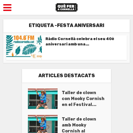
ETIQUETA -FESTA ANIVERSARI
Ràdio Cornellà celebra el seu 40è
aniversari amb una...
ARTICLES DESTACATS
Taller de clown
con Mooky Cornish
en el Festival...
Taller de clown
amb Mooky
Cornish al