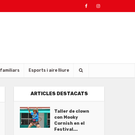
 familiars
Esports i aire lliure
ARTICLES DESTACATS
Taller de clown
con Mooky
Cornish en el
Festival...