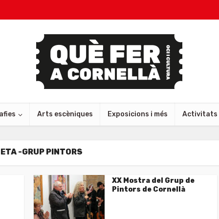
afies
Arts escèniques
Exposicions i més
Activitats
ETA -GRUP PINTORS
XX Mostra del Grup de
Pintors de Cornellà