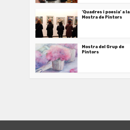
‘Quadres i poesia’ a la
Mostra de Pintors
Mostra del Grup de
Pintors