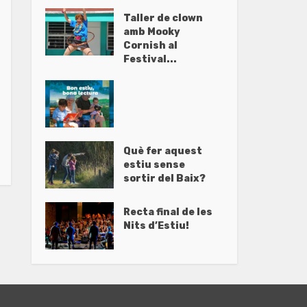
Taller de clown
amb Mooky
Cornish al
Festival...
Què fer aquest
estiu sense
sortir del Baix?
Recta final de les
Nits d’Estiu!