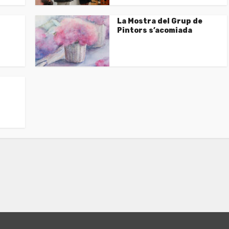
La Mostra del Grup de
Pintors s’acomiada