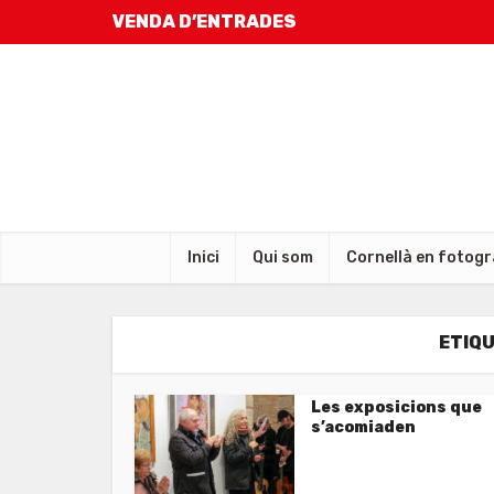
VENDA D’ENTRADES
Inici
Qui som
Cornellà en fotogr
ETIQU
Les exposicions que
s’acomiaden