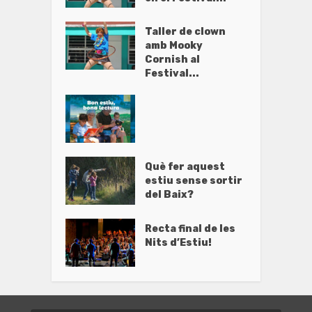
Taller de clown
amb Mooky
Cornish al
Festival...
Què fer aquest
estiu sense sortir
del Baix?
Recta final de les
Nits d’Estiu!