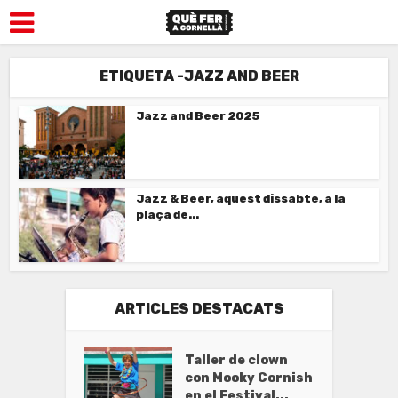
ETIQUETA -JAZZ AND BEER
Jazz and Beer 2025
Jazz & Beer, aquest dissabte, a la
plaça de...
ARTICLES DESTACATS
Taller de clown
con Mooky Cornish
en el Festival...