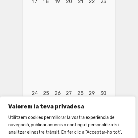
17
18
19
20
21
22
23
24
25
26
27
28
29
30
Valorem la teva privadesa
Utilitzem cookies per millorar la vostra experiència de
navegació, publicar anuncis o contingut personalitzats i
analitzar el nostre trànsit. En fer clic a "Acceptar-ho tot",