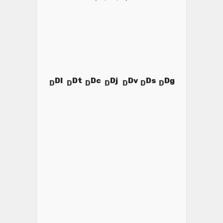
Dl
Dt
Dc
Dj
Dv
Ds
Dg