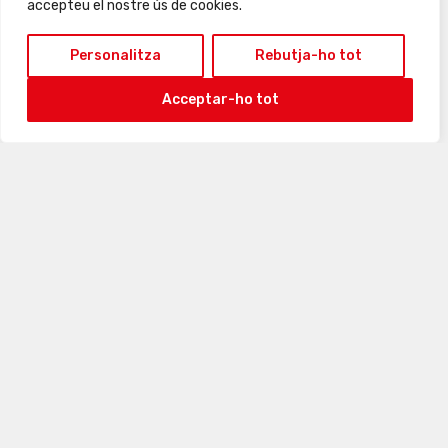
accepteu el nostre ús de cookies.
Personalitza
Rebutja-ho tot
Acceptar-ho tot
31
1
2
3
4
5
6
6 · agost · 2026