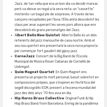
Jazz, de tan vella que era un bon dia va decidir marxar,
però va deixar un regal a la seva neta: un “cassette”
misteriós i un bagul ple de sorpreses. A través de les
cançons recopilades per l’àvia, l’El·la anirà descobrint les
claus per anar superant les seves pors alhora que ens
descobrirà els grans personatges del Jazz.
A
lbert Bello New Quintet
: Alberto Bello és un dels
referents del jazz manouche de casa nostre. Amb el
seu nou quintet ens presentarà la seva nova proposta
per començar fort gaudint del gipsy jazz.
CorneJazz
: Concert de la Big Band de l’Escola
Municipal de Música Roser Cabanas de Cornellà de
Llobregat.
Quim Magnet Quartet
: En Quim Magnet ens
presenta un projecte molt personal, basat sobretot en
composicions pròpies, que s’inspiren en l’estètica del
segell discogràfic ECM, present a l’escena mundial del
jazz des dels anys ‘70 fins avui en dia.
Hip Horns Brass Collective
: Original Funk & Hip
Hop Brass Band from Barcelona. Enmig de la pandèmia