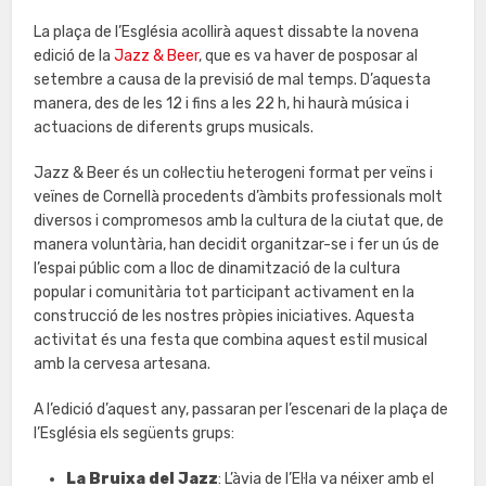
La plaça de l’Església acollirà aquest dissabte la novena
edició de la
Jazz & Beer
, que es va haver de posposar al
setembre a causa de la previsió de mal temps. D’aquesta
manera, des de les 12 i fins a les 22 h, hi haurà música i
actuacions de diferents grups musicals.
Jazz & Beer és un col·lectiu heterogeni format per veïns i
veïnes de Cornellà procedents d’àmbits professionals molt
diversos i compromesos amb la cultura de la ciutat que, de
manera voluntària, han decidit organitzar-se i fer un ús de
l’espai públic com a lloc de dinamització de la cultura
popular i comunitària tot participant activament en la
construcció de les nostres pròpies iniciatives. Aquesta
activitat és una festa que combina aquest estil musical
amb la cervesa artesana.
A l’edició d’aquest any, passaran per l’escenari de la plaça de
l’Església els següents grups:
La Bruixa del Jazz
: L’àvia de l’El·la va néixer amb el