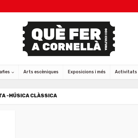
afies
Arts escèniques
Exposicions i més
Activitats
TA -MÚSICA CLÀSSICA