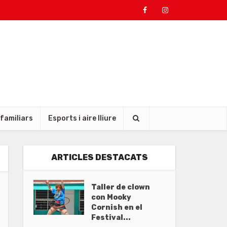
 familiars
Esports i aire lliure
ARTICLES DESTACATS
Taller de clown
con Mooky
Cornish en el
Festival...