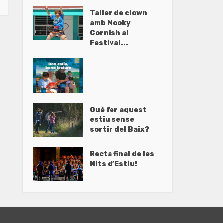
Taller de clown
amb Mooky
Cornish al
Festival...
Què fer aquest
estiu sense
sortir del Baix?
Recta final de les
Nits d’Estiu!