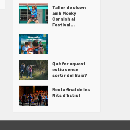
Taller de clown
amb Mooky
Cornish al
Festival...
Què fer aquest
estiu sense
sortir del Baix?
Recta final de les
Nits d’Estiu!