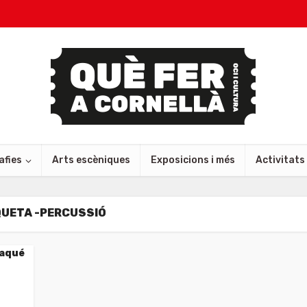
afies
Arts escèniques
Exposicions i més
Activitats
QUETA -PERCUSSIÓ
laqué