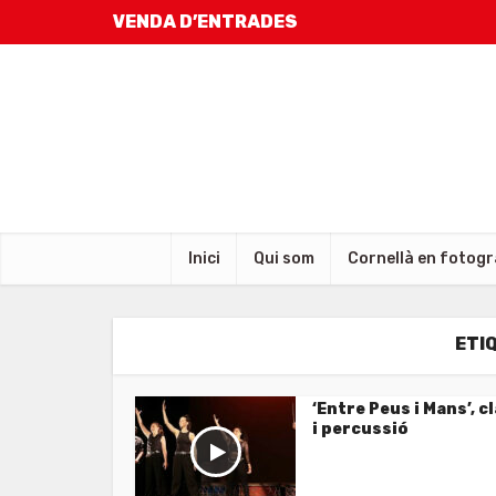
VENDA D’ENTRADES
Inici
Qui som
Cornellà en fotogr
ETI
‘Entre Peus i Mans’, c
i percussió