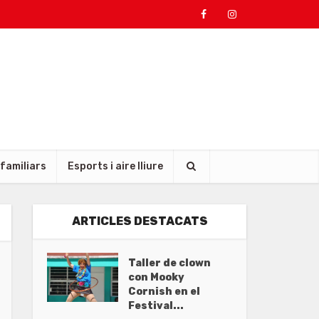
 familiars
Esports i aire lliure
ARTICLES DESTACATS
Taller de clown
con Mooky
Cornish en el
Festival...