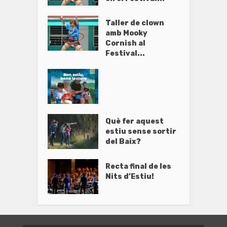
Taller de clown
amb Mooky
Cornish al
Festival...
Què fer aquest
estiu sense sortir
del Baix?
Recta final de les
Nits d’Estiu!