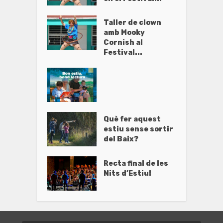
Taller de clown
amb Mooky
Cornish al
Festival...
Què fer aquest
estiu sense sortir
del Baix?
Recta final de les
Nits d’Estiu!