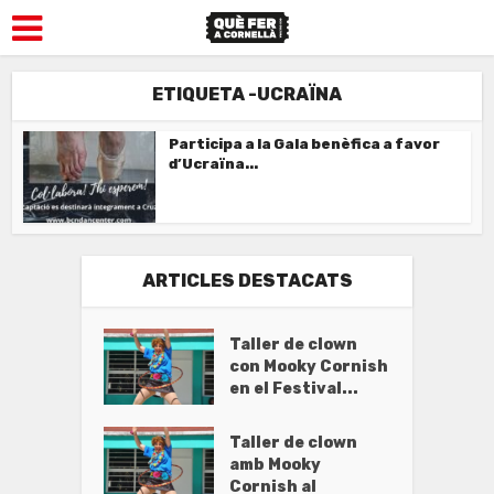
ETIQUETA -UCRAÏNA
Participa a la Gala benèfica a favor
d’Ucraïna...
ARTICLES DESTACATS
Taller de clown
con Mooky Cornish
en el Festival...
Taller de clown
amb Mooky
Cornish al