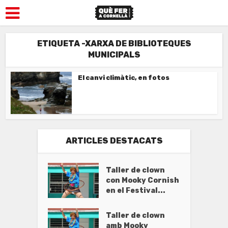
ETIQUETA -XARXA DE BIBLIOTEQUES
MUNICIPALS
El canvi climàtic, en fotos
ARTICLES DESTACATS
Taller de clown
con Mooky Cornish
en el Festival...
Taller de clown
amb Mooky