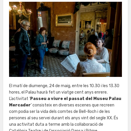
El matí de diumenge, 24 de maig, entre les 10.30 i les 13.30
hores, el Palau haurà fet un viatge cent anys enrere.
L’activitat ‘
Passeu a viure el passat del Museu Palau
Mercader
‘ consisteix en diverses escenes que recreen
com podia ser la vida dels comtes de Bell-lloch i de les
persones al seu servei durant els anys vint del segle XX. És
una activitat duta a terme amb la col·laboració de
Catalònia Teatre i de l’associació Dansa i Ritme.