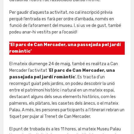
Per gaudir d’aquesta activitat, no cal inscripció prèvia
perquè l’entrada es farà per ordre d’arribada, només en
funció de l’aforament del museu. I, si us ve de gust, també
podeu anar-hi vestits per a l’ocasió!
‘El parc de Can Mercader, una passejada pel jardí
romàntic’
El mateix diumenge 24 de maig, també es realitza a Can
Mercader l’activitat ‘
El parc de Can Mercader, una
passejada pel jardí romàntic
‘. Es tracta d’un
recorregut guiat pels jardins, on podeu descobrir la unió
entre el patrimoni històric i natural en un mateix espai,
destacant alguns dels seus elements històrics, com les
palmeres, els plàtans, les casetes dels ànecs, o el mateix
Palau. A més, les persones participants a l’itinerari rebran un
tiquet per pujar al Trenet de Can Mercader.
El punt de trobada és a les 11 hores, al mateix Museu Palau