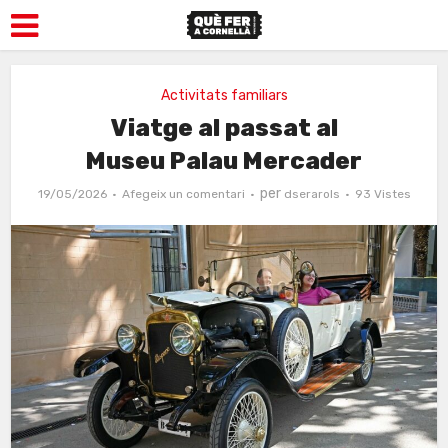
Activitats familiars
Viatge al passat al
Museu Palau Mercader
per
19/05/2026
Afegeix un comentari
dserarols
93 Vistes