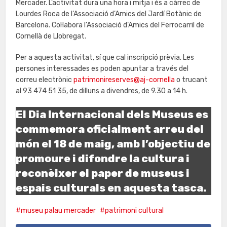
Mercader. L’activitat dura una hora i mitja i és a càrrec de
Lourdes Roca de l’Associació d’Amics del Jardí Botànic de
Barcelona. Col·labora l’Associació d’Amics del Ferrocarril de
Cornellà de Llobregat.
Per a aquesta activitat, sí que cal inscripció prèvia. Les
persones interessades es poden apuntar a través del
correu electrònic
patrimonireserves@aj-cornella
o trucant
al 93 474 51 35, de dilluns a divendres, de 9.30 a 14 h.
El Dia Internacional dels Museus es
commemora oficialment arreu del
món el 18 de maig, amb l’objectiu de
promoure i difondre la cultura i
reconèixer el paper de museus i
espais culturals en aquesta tasca.
museu palau mercader
patrimoni cultural