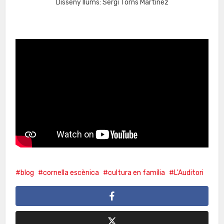
Disseny llums: Sergi Torns Martínez
blog
cornella escènica
cultura en família
L'Auditori