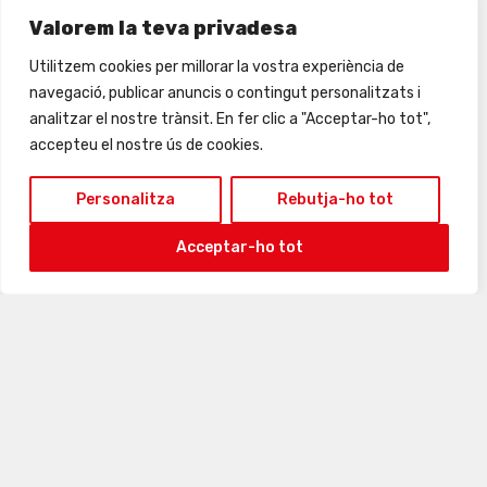
24
25
26
27
28
29
30
Valorem la teva privadesa
Utilitzem cookies per millorar la vostra experiència de
navegació, publicar anuncis o contingut personalitzats i
analitzar el nostre trànsit. En fer clic a "Acceptar-ho tot",
accepteu el nostre ús de cookies.
Personalitza
Rebutja-ho tot
Acceptar-ho tot
31
1
2
3
4
5
6