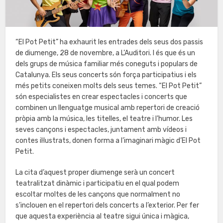
“El Pot Petit” ha exhaurit les entrades dels seus dos passis
de diumenge, 28 de novembre, a L’Auditori. I és que és un
dels grups de música familiar més coneguts i populars de
Catalunya. Els seus concerts són força participatius i els
més petits coneixen molts dels seus temes. “El Pot Petit”
són especialistes en crear espectacles i concerts que
combinen un llenguatge musical amb repertori de creació
pròpia amb la música, les titelles, el teatre i l’humor. Les
seves cançons i espectacles, juntament amb vídeos i
contes il·lustrats, donen forma a l’imaginari màgic d’El Pot
Petit.
La cita d’aquest proper diumenge serà un concert
teatralitzat dinàmic i participatiu en el qual podem
escoltar moltes de les cançons que normalment no
s’inclouen en el repertori dels concerts a l’exterior. Per fer
que aquesta experiència al teatre sigui única i màgica,