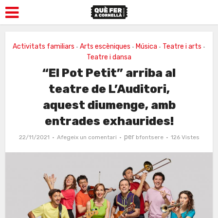
Activitats familiars
Arts escèniques
Música
Teatre i arts
•
•
•
•
Teatre i dansa
“El Pot Petit” arriba al
teatre de L’Auditori,
aquest diumenge, amb
entrades exhaurides!
per
22/11/2021
Afegeix un comentari
bfontsere
126 Vistes