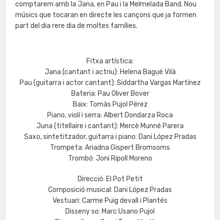
comptarem amb la Jana, en Pau i la Melmelada Band. Nou
músics que tocaran en directe les cançons que ja formen
part del dia rere dia de moltes famílies.
Fitxa artística:
Jana (cantant i actriu): Helena Bagué Vilà
Pau (guitarra i actor cantant): Siddartha Vargas Martínez
Bateria: Pau Oliver Bover
Baix: Tomàs Pujol Pérez
Piano, violí i serra: Albert Dondarza Roca
Juna (titellaire i cantant): Mercè Munné Parera
Saxo, sintetitzador, guitarra i piano: Dani López Pradas
Trompeta: Ariadna Gispert Bromsoms
Trombó: Joni Ripoll Moreno
Direcció: El Pot Petit
Composició musical: Dani López Pradas
Vestuari: Carme Puig devall i Plantés
Disseny so: Marc Usano Pujol