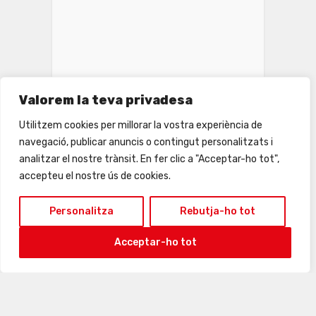
Valorem la teva privadesa
Utilitzem cookies per millorar la vostra experiència de
31
1
2
3
4
5
6
navegació, publicar anuncis o contingut personalitzats i
analitzar el nostre trànsit. En fer clic a "Acceptar-ho tot",
accepteu el nostre ús de cookies.
Personalitza
Rebutja-ho tot
Acceptar-ho tot
7 · agost · 2026