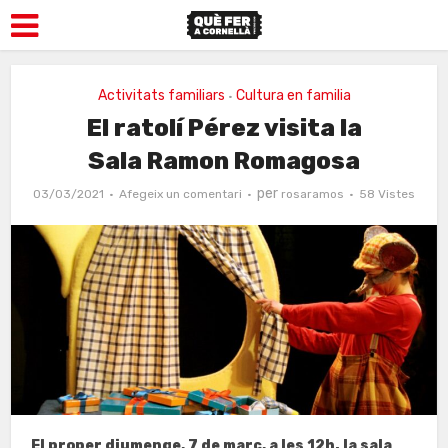
Activitats familiars
Cultura en familia
•
El ratolí Pérez visita la
Sala Ramon Romagosa
per
03/03/2021
Afegeix un comentari
rosaramos
58 Vistes
El proper diumenge, 7 de març, a les 12h. la sala