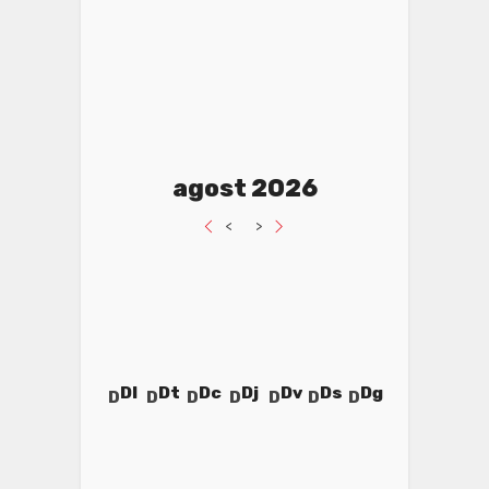
agost 2026
<
>
Dl
Dt
Dc
Dj
Dv
Ds
Dg