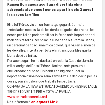
Ramon Romagosa acull una divertida obra
adreçada als nenes i nenes a partir dels 2 anys i
les seves famílies
El ratolí Pérez, viu en un formatge gegant, és molt
treballador, necessita de les dents caigudes dels nens i les
nenes per tal de poder realitzar la feina més important del
món dels ratolins: fer brillar la lluna cada nit. Però la Càries,
un personatge fosc i una mica dolent, que viu en el món de
les deixalles, intenta per tots el mitjans possibles que la
Lluna deixi de brillar.
Per aconseguir-ho no dubtarà enredar la Cuca de Llum, la
millor amiga del Ratolí Pérez i l’animal més presumit i
enlluernador del bosc. Els hàbits en higiene bucal, la
importància d’una boca sana, l’amistat, i la dedicació per les
coses, són els valors que treballa l’espectacle.
COMPRA JA LA TEVA ENTRADA I GAUDEIX D’UN ESPECTACLE
TENDRE I DIVERTIT PER A TOTA LA FAMÍLIA.
www.entradescornella.cat
Més informació
en aquest Link