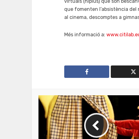
virtuals (nipius) que són bescanv
que fomenten l’absistència del m
al cinema, descomptes a gimnas
Més informació a:
www.citilab.e