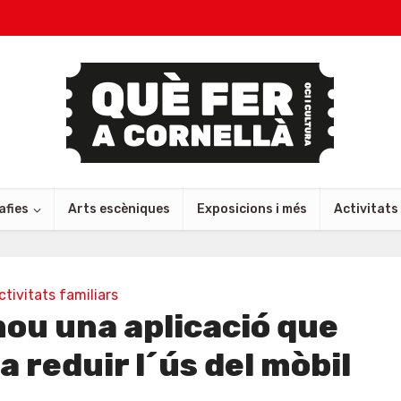
afies
Arts escèniques
Exposicions i més
Activitats
ctivitats familiars
mou una aplicació que
a reduir l´ús del mòbil