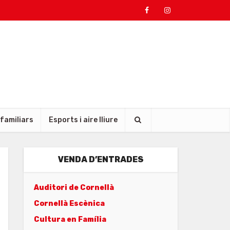
 familiars
Esports i aire lliure
VENDA D’ENTRADES
Auditori de Cornellà
Cornellà Escènica
Cultura en Família