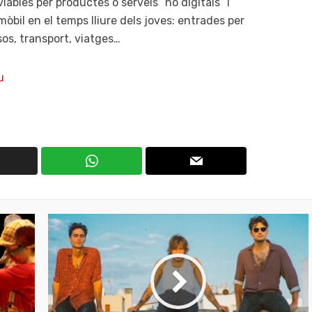
iables per productes o serveis “no digitals” i
òbil en el temps lliure dels joves: entrades per
os, transport, viatges…
u