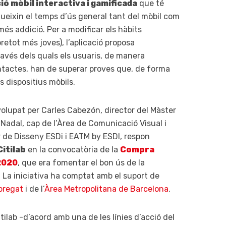
ió mòbil interactiva i gamificada
que té
dueixin el temps d’ús general tant del mòbil com
és addició. Per a modificar els hàbits
retot més joves), l’aplicació proposa
través dels quals els usuaris, de manera
ontactes, han de superar proves que, de forma
s dispositius mòbils.
volupat per Carles Cabezón, director del Màster
Nadal, cap de l’Àrea de Comunicació Visual i
r de Disseny ESDi i EATM by ESDI, respon
Citilab
en la convocatòria de la
Compra
 2020
, que era fomentar el bon ús de la
. La iniciativa ha comptat amb el suport de
bregat
i de l’
Àrea Metropolitana de Barcelona
.
tilab -d’acord amb una de les línies d’acció del