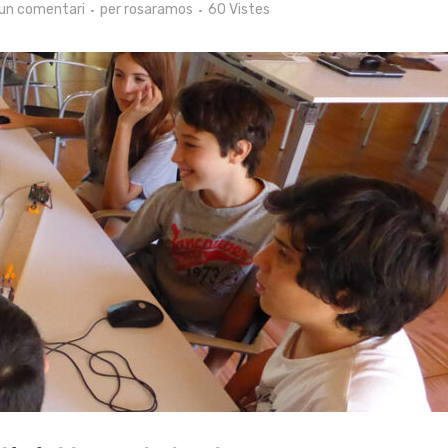
un comentari
per
rosaramos
60 Vistes