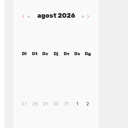
agost 2026
<
>
Dl
Dt
Dc
Dj
Dv
Ds
Dg
27
28
29
30
31
1
2