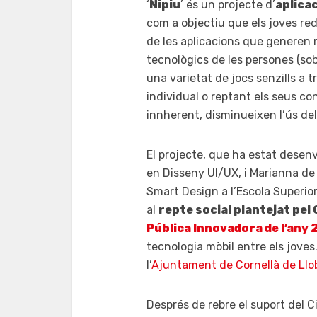
‘
Nipiu
’ és un projecte d’
aplicac
com a objectiu que els joves re
de les aplicacions que generen m
tecnològics de les persones (sob
una varietat de jocs senzills a 
individual o reptant els seus c
innherent, disminueixen l’ús del
El projecte, que ha estat desen
en Disseny UI/UX, i Marianna de 
Smart Design a l’Escola Superio
al
repte social plantejat pel 
Pública Innovadora de l’any
tecnologia mòbil entre els joves
l’
Ajuntament de Cornellà de Llo
Després de rebre el suport del Ci