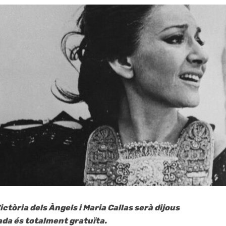
ctòria dels Àngels i Maria Callas serà dijous
trada és totalment gratuïta.