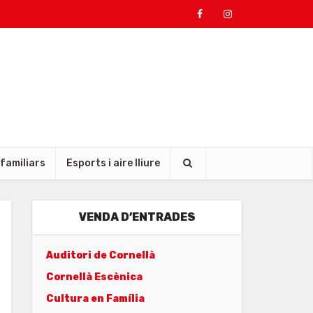
 familiars
Esports i aire lliure
VENDA D’ENTRADES
Auditori de Cornellà
Cornellà Escènica
Cultura en Família