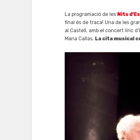
La programació de les
Nits d’E
final és de traca! Una de les gr
al Castell, amb el concert líric 
Maria Callas.
La cita musical c