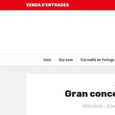
VENDA D’ENTRADES
Inici
Qui som
Cornellà en fotogr
Gran concer
19/07/2023
2 Co