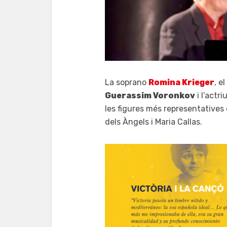
La soprano
Romina Krieger
, e
Guerassim Voronkov
i l’actr
les figures més representatives e
dels Àngels i Maria Callas.