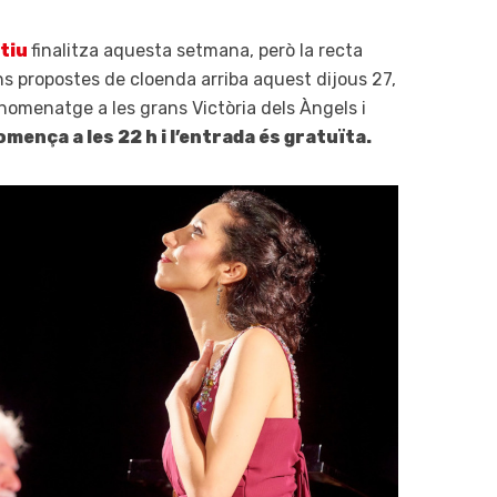
stiu
finalitza aquesta setmana, però la recta
ans propostes de cloenda arriba aquest dijous 27,
d’homenatge a les grans Victòria dels Àngels i
omença a les 22 h i l’entrada és gratuïta.