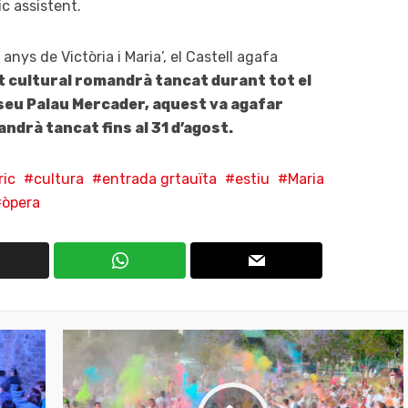
ic assistent.
nys de Victòria i Maria’, el Castell agafa
 cultural romandrà tancat durant tot el
useu Palau Mercader, aquest va agafar
andrà tancat fins al 31 d’agost.
ric
cultura
entrada grtauïta
estiu
Maria
òpera