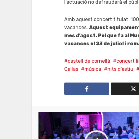
l’actuació no defraudarà el públ
Amb aquest concert titulat ‘100 a
vacances.
Aquest equipament
mes d’agost. Pel que fa al M
vacances el 23 de juliol i rom
castell de cornellà
concert lí
Callas
música
nits d'estiu