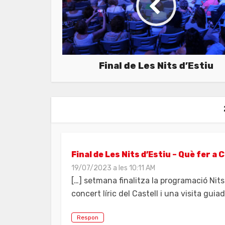
Final de Les Nits d’Estiu
Final de Les Nits d’Estiu – Què fer a 
19/07/2023 a les 10:11 AM
[…] setmana finalitza la programació Nits
concert líric del Castell i una visita guiada
Respon