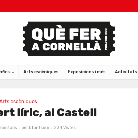
afies
Arts escèniques
Exposicions i més
Activitats
Arts escèniques
t líric, al Castell
mentaris
per
bfontsere
234 Vistes