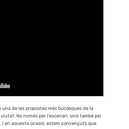
són una de les propostes més bucòliques de la
a ciutat. No només per l’escenari, sinó també pel
es. I en aquesta ocasió, estem convençuts que