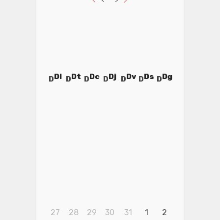
Dl
Dt
Dc
Dj
Dv
Ds
Dg
27
28
29
30
31
1
2