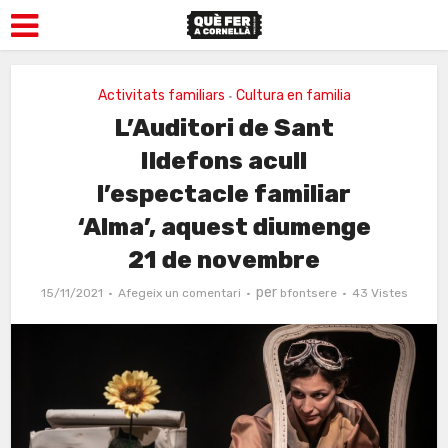
Activitats familiars
Cultura en familia
•
L’Auditori de Sant
Ildefons acull
l’espectacle familiar
‘Alma’, aquest diumenge
21 de novembre
per
15/11/2021
Afegeix un comentari
bfontsere
43 Vistes