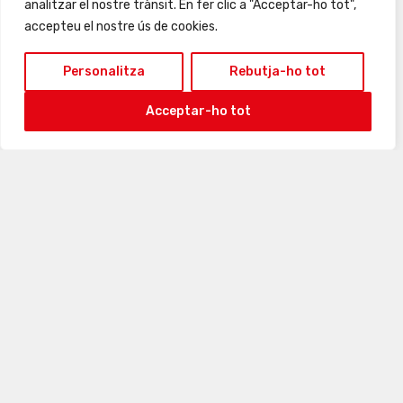
analitzar el nostre trànsit. En fer clic a "Acceptar-ho tot",
accepteu el nostre ús de cookies.
31
1
2
3
4
5
6
Personalitza
Rebutja-ho tot
Acceptar-ho tot
9 · agost · 2026