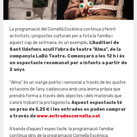
La programació del Cornellà Escènica continua oferint
activitats i propostes culturals per a tota la família i
aquest cap de setmana, és un exemple
. L’Auditori de
Sant Ildefons acull l’obra de teatre “Alma”, de la
companyia LaBú Teatre. Començarà a les 12 h i és
un espectacle recomanat per a infants a partir de
2 anys
.
“Alma” és un viatge poètic i sensorial a través de les quatre
estacions de l’any, cadascuna amb una ànima pròpia que
prendrà forma a través dels objectes i dels materials que
s’anirà trobant la protagonista.
Aquest espectacle té
un preu de 5,25 € i les entrades es poden comprar
a través de
www.entradescornella.cat
.
A banda d’aquest espectacle, la programació familiar
continua dins de la programació Cornellà Escènica.